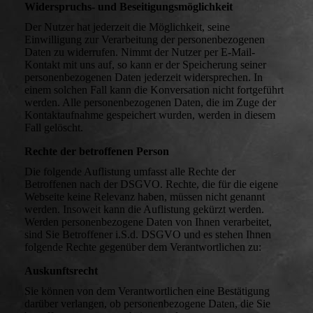
Widerspruchs- und Beseitigungsmöglichkeit
Der Nutzer hat jederzeit die Möglichkeit, seine
Einwilligung zur Verarbeitung der personenbezogenen
Daten zu widerrufen. Nimmt der Nutzer per E-Mail-
Kontakt mit uns auf, so kann er der Speicherung seiner
personenbezogenen Daten jederzeit widersprechen. In
einem solchen Fall kann die Konversation nicht fortgeführt
werden. Alle personenbezogenen Daten, die im Zuge der
Kontaktaufnahme gespeichert wurden, werden in diesem
Fall gelöscht.
Rechte der betroffenen Person
Die folgende Auflistung umfasst alle Rechte der
Betroffenen nach der DSGVO. Rechte, die für die eigene
Webseite keine Relevanz haben, müssen nicht genannt
werden. Insoweit kann die Auflistung gekürzt werden.
Werden personenbezogene Daten von Ihnen verarbeitet,
sind Sie Betroffener i.S.d. DSGVO und es stehen Ihnen
folgende Rechte gegenüber dem Verantwortlichen zu:
Auskunftsrecht
Sie können von dem Verantwortlichen eine Bestätigung
darüber verlangen, ob personenbezogene Daten, die Sie