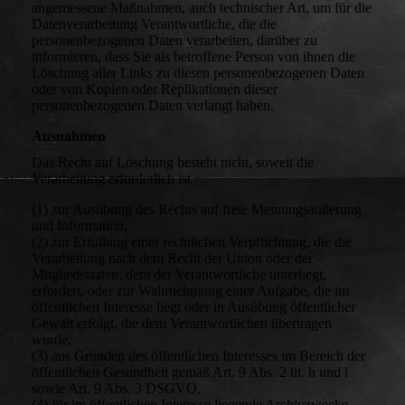
angemessene Maßnahmen, auch technischer Art, um für die
Datenverarbeitung Verantwortliche, die die
personenbezogenen Daten verarbeiten, darüber zu
informieren, dass Sie als betroffene Person von ihnen die
Löschung aller Links zu diesen personenbezogenen Daten
oder von Kopien oder Replikationen dieser
personenbezogenen Daten verlangt haben.
Ausnahmen
Das Recht auf Löschung besteht nicht, soweit die
Verarbeitung erforderlich ist
(1) zur Ausübung des Rechts auf freie Meinungsäußerung
und Information,
(2) zur Erfüllung einer rechtlichen Verpflichtung, die die
Verarbeitung nach dem Recht der Union oder der
Mitgliedstaaten, dem der Verantwortliche unterliegt,
erfordert, oder zur Wahrnehmung einer Aufgabe, die im
öffentlichen Interesse liegt oder in Ausübung öffentlicher
Gewalt erfolgt, die dem Verantwortlichen übertragen
wurde,
(3) aus Gründen des öffentlichen Interesses im Bereich der
öffentlichen Gesundheit gemäß Art. 9 Abs. 2 lit. h und i
sowie Art. 9 Abs. 3 DSGVO,
(4) für im öffentlichen Interesse liegende Archivzwecke,