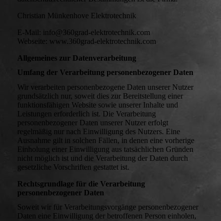
Christian Münkenhove Elektrotechnik
E-Mail: info@360grad-elektrotechnik.com
Webseite: www.360grad-elektrotechnik.com
Allgemeines zur Datenverarbeitung
Umfang der Verarbeitung personenbezogener Daten
Wir verarbeiten personenbezogene Daten unserer Nutzer
grundsätzlich nur, soweit dies zur Bereitstellung einer
funktionsfähigen Website sowie unserer Inhalte und
Leistungen erforderlich ist. Die Verarbeitung
personenbezogener Daten unserer Nutzer erfolgt
regelmäßig nur nach Einwilligung des Nutzers. Eine
Ausnahme gilt in solchen Fällen, in denen eine vorherige
Einholung einer Einwilligung aus tatsächlichen Gründen
nicht möglich ist und die Verarbeitung der Daten durch
gesetzliche Vorschriften gestattet ist.
Rechtsgrundlage für die Verarbeitung
personenbezogener Daten
Soweit wir für Verarbeitungsvorgänge personenbezogener
Daten eine Einwilligung der betroffenen Person einholen,