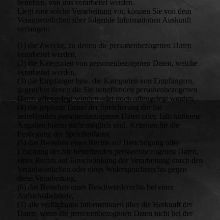
betreffen, von uns verarbeitet werden.
Liegt eine solche Verarbeitung vor, können Sie von dem
Verantwortlichen über folgende Informationen Auskunft
verlangen:
(1) die Zwecke, zu denen die personenbezogenen Daten
verarbeitet werden,
(2) die Kategorien von personenbezogenen Daten, welche
verarbeitet werden,
(3) die Empfänger bzw. die Kategorien von Empfängern,
gegenüber denen die Sie betreffenden personenbezogenen
Daten offengelegt wurden oder noch offengelegt werden,
(4) die geplante Dauer der Speicherung der Sie
betreffenden personenbezogenen Daten oder, falls konkrete
Angaben hierzu nicht möglich sind, Kriterien für die
Festlegung der Speicherdauer,
(5) das Bestehen eines Rechts auf Berichtigung oder
Löschung der Sie betreffenden personenbezogenen Daten,
eines Rechts auf Einschränkung der Verarbeitung durch den
Verantwortlichen oder eines Widerspruchsrechts gegen
diese Verarbeitung,
(6) das Bestehen eines Beschwerderechts bei einer
Aufsichtsbehörde,
(7) alle verfügbaren Informationen über die Herkunft der
Daten, wenn die personenbezogenen Daten nicht bei der