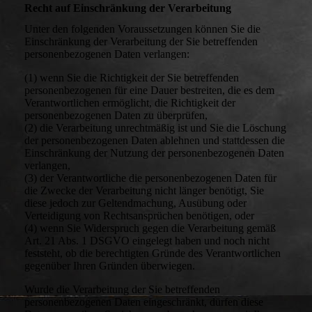
Recht auf Einschränkung der Verarbeitung
Unter den folgenden Voraussetzungen können Sie die
Einschränkung der Verarbeitung der Sie betreffenden
personenbezogenen Daten verlangen:
(1) wenn Sie die Richtigkeit der Sie betreffenden
personenbezogenen für eine Dauer bestreiten, die es dem
Verantwortlichen ermöglicht, die Richtigkeit der
personenbezogenen Daten zu überprüfen,
(2) die Verarbeitung unrechtmäßig ist und Sie die Löschung
der personenbezogenen Daten ablehnen und stattdessen die
Einschränkung der Nutzung der personenbezogenen Daten
verlangen,
(3) der Verantwortliche die personenbezogenen Daten für
die Zwecke der Verarbeitung nicht länger benötigt, Sie
diese jedoch zur Geltendmachung, Ausübung oder
Verteidigung von Rechtsansprüchen benötigen, oder
(4) wenn Sie Widerspruch gegen die Verarbeitung gemäß
Art. 21 Abs. 1 DSGVO eingelegt haben und noch nicht
feststeht, ob die berechtigten Gründe des Verantwortlichen
gegenüber Ihren Gründen überwiegen.
Wurde die Verarbeitung der Sie betreffenden
personenbezogenen Daten eingeschränkt, dürfen diese