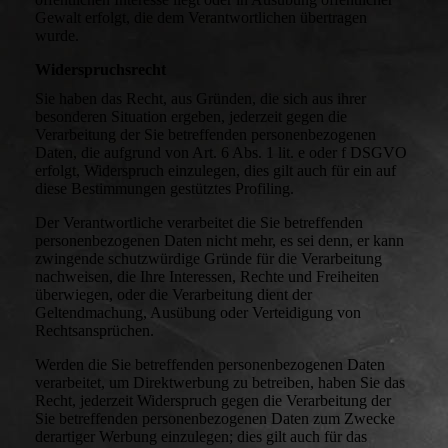
Gewalt erfolgt, die dem Verantwortlichen übertragen
wurde.
Widerspruchsrecht
Sie haben das Recht, aus Gründen, die sich aus ihrer
besonderen Situation ergeben, jederzeit gegen die
Verarbeitung der Sie betreffenden personenbezogenen
Daten, die aufgrund von Art. 6 Abs. 1 lit. e oder f DSGVO
erfolgt, Widerspruch einzulegen, dies gilt auch für ein auf
diese Bestimmungen gestütztes Profiling.
Der Verantwortliche verarbeitet die Sie betreffenden
personenbezogenen Daten nicht mehr, es sei denn, er kann
zwingende schutzwürdige Gründe für die Verarbeitung
nachweisen, die Ihre Interessen, Rechte und Freiheiten
überwiegen, oder die Verarbeitung dient der
Geltendmachung, Ausübung oder Verteidigung von
Rechtsansprüchen.
Werden die Sie betreffenden personenbezogenen Daten
verarbeitet, um Direktwerbung zu betreiben, haben Sie das
Recht, jederzeit Widerspruch gegen die Verarbeitung der
Sie betreffenden personenbezogenen Daten zum Zwecke
derartiger Werbung einzulegen; dies gilt auch für das