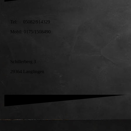
Tel: 05082/914329
Mobil: 0175/1508490
Schillerberg 3
29364 Langlingen