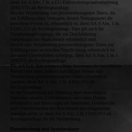
dient Art. 6 Abs. 1 lit. a EU-Datenschutzgrundverordnung
(DSGVO) als Rechtsgrundlage.
Bei der Verarbeitung von personenbezogenen Daten, die
zur Erfüllung eines Vertrages, dessen Vertragspartei die
betroffene Person ist, erforderlich ist, dient Art. 6 Abs. 1 lit.
b DSGVO als Rechtsgrundlage. Dies gilt auch für
Verarbeitungsvorgänge, die zur Durchführung
vorvertraglicher Maßnahmen erforderlich sind.
Soweit eine Verarbeitung personenbezogener Daten zur
Erfüllung einer rechtlichen Verpflichtung erforderlich ist,
der unser Unternehmen unterliegt, dient Art. 6 Abs. 1 lit. c
DSGVO als Rechtsgrundlage.
Für den Fall, dass lebenswichtige Interessen der betroffenen
Person oder einer anderen natürlichen Person eine
Verarbeitung personenbezogener Daten erforderlich
machen, dient Art. 6 Abs. 1 lit. d DSGVO als
Rechtsgrundlage.
Ist die Verarbeitung zur Wahrung eines berechtigten
Interesses unseres Unternehmens oder eines Dritten
erforderlich und überwiegen die Interessen, Grundrechte
und Grundfreiheiten des Betroffenen das erstgenannte
Interesse nicht, so dient Art. 6 Abs. 1 lit. f DSGVO als
Rechtsgrundlage für die Verarbeitung.
Datenlöschung und Speicherdauer