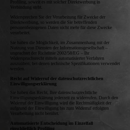
Profiling, soweit es mit solcher Direktwerbung in
Verbindung steht.
Widersprechen Sie der Verarbeitung für Zwecke der
Direktwerbung, so werden die Sie betreffenden
personenbezogenen Daten nicht mehr für diese Zwecke
verarbeitet.
Sie haben die Möglichkeit, im Zusammenhang mit der
Nutzung von Diensten der Informationsgesellschaft –
ungeachtet der Richtlinie 2002/58/EG – Ihr
Widerspruchsrecht mittels automatisierter Verfahren
auszuüben, bei denen technische Spezifikationen verwendet
werden.
Recht auf Widerruf der datenschutzrechtlichen
Einwilligungserklärung
Sie haben das Recht, Ihre datenschutzrechtliche
Einwilligungserklärung jederzeit zu widerrufen. Durch den
Widerruf der Einwilligung wird die Rechtmäßigkeit der
aufgrund der Einwilligung bis zum Widerruf erfolgten
Verarbeitung nicht berührt.
Automatisierte Entscheidung im Einzelfall
einschließlich Profiling