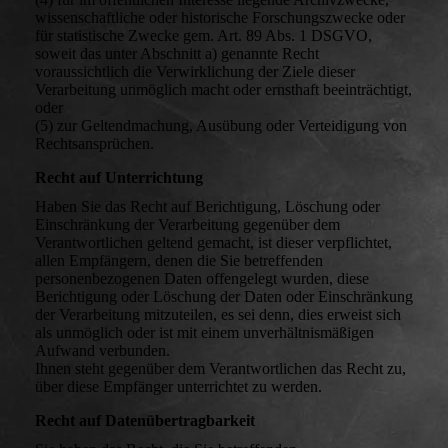
wissenschaftliche oder historische Forschungszwecke oder
für statistische Zwecke gem. Art. 89 Abs. 1 DSGVO,
soweit das unter Abschnitt a) genannte Recht
voraussichtlich die Verwirklichung der Ziele dieser
Verarbeitung unmöglich macht oder ernsthaft beeinträchtigt,
oder
(5) zur Geltendmachung, Ausübung oder Verteidigung von
Rechtsansprüchen.
Recht auf Unterrichtung
Haben Sie das Recht auf Berichtigung, Löschung oder
Einschränkung der Verarbeitung gegenüber dem
Verantwortlichen geltend gemacht, ist dieser verpflichtet,
allen Empfängern, denen die Sie betreffenden
personenbezogenen Daten offengelegt wurden, diese
Berichtigung oder Löschung der Daten oder Einschränkung
der Verarbeitung mitzuteilen, es sei denn, dies erweist sich
als unmöglich oder ist mit einem unverhältnismäßigen
Aufwand verbunden.
Ihnen steht gegenüber dem Verantwortlichen das Recht zu,
über diese Empfänger unterrichtet zu werden.
Recht auf Datenübertragbarkeit