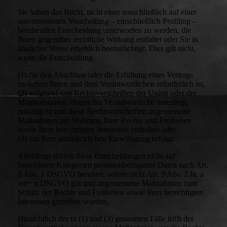
Sie haben das Recht, nicht einer ausschließlich auf einer
automatisierten Verarbeitung – einschließlich Profiling –
beruhenden Entscheidung unterworfen zu werden, die
Ihnen gegenüber rechtliche Wirkung entfaltet oder Sie in
ähnlicher Weise erheblich beeinträchtigt. Dies gilt nicht,
wenn die Entscheidung
(1) für den Abschluss oder die Erfüllung eines Vertrags
zwischen Ihnen und dem Verantwortlichen erforderlich ist,
(2) aufgrund von Rechtsvorschriften der Union oder der
Mitgliedstaaten, denen der Verantwortliche unterliegt,
zulässig ist und diese Rechtsvorschriften angemessene
Maßnahmen zur Wahrung Ihrer Rechte und Freiheiten
sowie Ihrer berechtigten Interessen enthalten oder
(3) mit Ihrer ausdrücklichen Einwilligung erfolgt.
Allerdings dürfen diese Entscheidungen nicht auf
besonderen Kategorien personenbezogener Daten nach Art.
9 Abs. 1 DSGVO beruhen, sofern nicht Art. 9 Abs. 2 lit. a
oder g DSGVO gilt und angemessene Maßnahmen zum
Schutz der Rechte und Freiheiten sowie Ihrer berechtigten
Interessen getroffen wurden.
Hinsichtlich der in (1) und (3) genannten Fälle trifft der