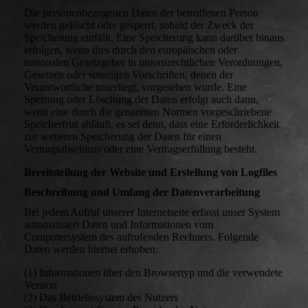
Die personenbezogenen Daten der betroffenen Person
werden gelöscht oder gesperrt, sobald der Zweck der
Speicherung entfällt. Eine Speicherung kann darüber hinaus
erfolgen, wenn dies durch den europäischen oder
nationalen Gesetzgeber in unionsrechtlichen Verordnungen,
Gesetzen oder sonstigen Vorschriften, denen der
Verantwortliche unterliegt, vorgesehen wurde. Eine
Sperrung oder Löschung der Daten erfolgt auch dann,
wenn eine durch die genannten Normen vorgeschriebene
Speicherfrist abläuft, es sei denn, dass eine Erforderlichkeit
zur weiteren Speicherung der Daten für einen
Vertragsabschluss oder eine Vertragserfüllung besteht.
Bereitstellung der Website und Erstellung von Logfiles
Beschreibung und Umfang der Datenverarbeitung
Bei jedem Aufruf unserer Internetseite erfasst unser System
automatisiert Daten und Informationen vom
Computersystem des aufrufenden Rechners. Folgende
Daten werden hierbei erhoben:
(1) Informationen über den Browsertyp und die verwendete
Version
(2) Das Betriebssystem des Nutzers