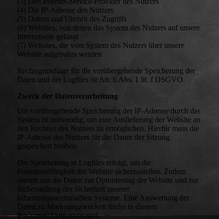
(3) Den Internet-Service-Provider des Nutzers
(4) Die IP-Adresse des Nutzers
(5) Datum und Uhrzeit des Zugriffs
(6) Websites, von denen das System des Nutzers auf unsere
Internetseite gelangt
(7) Websites, die vom System des Nutzers über unsere
Website aufgerufen werden
Rechtsgrundlage für die vorübergehende Speicherung der
Daten und der Logfiles ist Art. 6 Abs. 1 lit. f DSGVO.
Zweck der Datenverarbeitung
Die vorübergehende Speicherung der IP-Adresse durch das
System ist notwendig, um eine Auslieferung der Website an
den Rechner des Nutzers zu ermöglichen. Hierfür muss die
IP-Adresse des Nutzers für die Dauer der Sitzung
gespeichert bleiben.
Die Speicherung in Logfiles erfolgt, um die
Funktionsfähigkeit der Website sicherzustellen. Zudem
dienen uns die Daten zur Optimierung der Website und zur
Sicherstellung der Sicherheit unserer
informationstechnischen Systeme. Eine Auswertung der
Daten zu Marketingzwecken findet in diesem
Zusammenhang nicht statt.