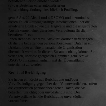
betroffenen Person erhoben werden,
(8) das Bestehen einer automatisierten
Entscheidungsfindung einschließlich Profiling.
gemäß Art. 22 Abs. 1 und 4 DSGVO und – zumindest in
diesen Fällen – aussagekräftige Informationen über die
involvierte Logik sowie die Tragweite und die angestrebten
Auswirkungen einer derartigen Verarbeitung für die
betroffene Person.
Ihnen steht das Recht zu, Auskunft darüber zu verlangen,
ob die Sie betreffenden personenbezogenen Daten in ein
Drittland oder an eine internationale Organisation
übermittelt werden. In diesem Zusammenhang können Sie
verlangen, über die geeigneten Garantien gem. Art. 46
DSGVO im Zusammenhang mit der Übermittlung
unterrichtet zu werden.
Recht auf Berichtigung
Sie haben ein Recht auf Berichtigung und/oder
Vervollständigung gegenüber dem Verantwortlichen, sofern
die verarbeiteten personenbezogenen Daten, die Sie
betreffen, unrichtig oder unvollständig sind. Der
Verantwortliche hat die Berichtigung unverzüglich
vorzunehmen.