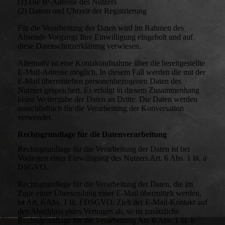
(1) Die IP-Adresse des Nutzers
(2) Datum und Uhrzeit der Registrierung
Für die Verarbeitung der Daten wird im Rahmen des
Absende Vorgangs Ihre Einwilligung eingeholt und auf
diese Datenschutzerklärung verwiesen.
Alternativ ist eine Kontaktaufnahme über die bereitgestellte
E-Mail-Adresse möglich. In diesem Fall werden die mit der
E-Mail übermittelten personenbezogenen Daten des
Nutzers gespeichert. Es erfolgt in diesem Zusammenhang
keine Weitergabe der Daten an Dritte. Die Daten werden
ausschließlich für die Verarbeitung der Konversation
verwendet.
Rechtsgrundlage für die Datenverarbeitung
Rechtsgrundlage für die Verarbeitung der Daten ist bei
Vorliegen einer Einwilligung des Nutzers Art. 6 Abs. 1 lit. a
DSGVO.
Rechtsgrundlage für die Verarbeitung der Daten, die im
Zuge einer Übersendung einer E-Mail übermittelt werden,
ist Art. 6 Abs. 1 lit. f DSGVO. Zielt der E-Mail-Kontakt auf
den Abschluss eines Vertrages ab, so ist zusätzliche
Rechtsgrundlage für die Verarbeitung Art. 6 Abs. 1 lit. b