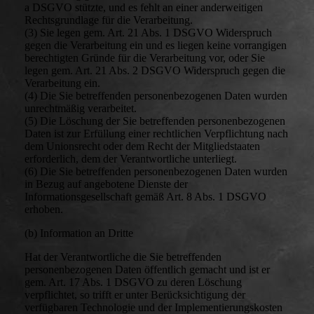
a DSGVO stützte, und es fehlt an einer anderweitigen
Rechtsgrundlage für die Verarbeitung.
(3) Sie legen gem. Art. 21 Abs. 1 DSGVO Widerspruch
gegen die Verarbeitung ein und es liegen keine vorrangigen
berechtigten Gründe für die Verarbeitung vor, oder Sie
legen gem. Art. 21 Abs. 2 DSGVO Widerspruch gegen die
Verarbeitung ein.
(4) Die Sie betreffenden personenbezogenen Daten wurden
unrechtmäßig verarbeitet.
(5) Die Löschung der Sie betreffenden personenbezogenen
Daten ist zur Erfüllung einer rechtlichen Verpflichtung nach
dem Unionsrecht oder dem Recht der Mitgliedstaaten
erforderlich, dem der Verantwortliche unterliegt.
(6) Die Sie betreffenden personenbezogenen Daten wurden
in Bezug auf angebotene Dienste der
Informationsgesellschaft gemäß Art. 8 Abs. 1 DSGVO
erhoben.
(b) Information an Dritte
Hat der Verantwortliche die Sie betreffenden
personenbezogenen Daten öffentlich gemacht und ist er
gem. Art. 17 Abs. 1 DSGVO zu deren Löschung
verpflichtet, so trifft er unter Berücksichtigung der
verfügbaren Technologie und der Implementierungskosten