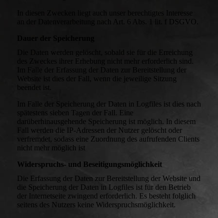
In diesen Zwecken liegt auch unser berechtigtes Interesse
an der Datenverarbeitung nach Art. 6 Abs. 1 lit. f DSGVO.
Dauer der Speicherung
Die Daten werden gelöscht, sobald sie für die Erreichung
des Zweckes ihrer Erhebung nicht mehr erforderlich sind.
Im Falle der Erfassung der Daten zur Bereitstellung der
Website ist dies der Fall, wenn die jeweilige Sitzung
beendet ist.
Im Falle der Speicherung der Daten in Logfiles ist dies nach
spätestens sieben Tagen der Fall. Eine
darüberhinausgehende Speicherung ist möglich. In diesem
Fall werden die IP-Adressen der Nutzer gelöscht oder
verfremdet, sodass eine Zuordnung des aufrufenden Clients
nicht mehr möglich ist
Widerspruchs- und Beseitigungsmöglichkeit
Die Erfassung der Daten zur Bereitstellung der Website und
die Speicherung der Daten in Logfiles ist für den Betrieb
der Internetseite zwingend erforderlich. Es besteht folglich
seitens des Nutzers keine Widerspruchsmöglichkeit.