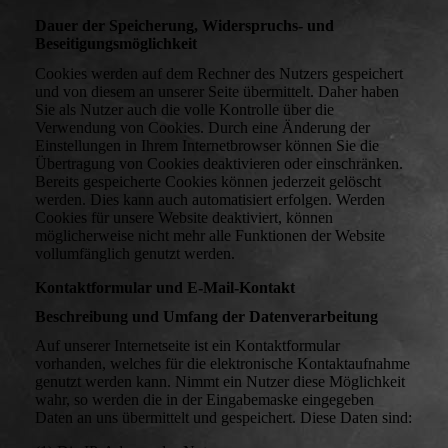
Dauer der Speicherung, Widerspruchs- und
Beseitigungsmöglichkeit
Cookies werden auf dem Rechner des Nutzers gespeichert
und von diesem an unserer Seite übermittelt. Daher haben
Sie als Nutzer auch die volle Kontrolle über die
Verwendung von Cookies. Durch eine Änderung der
Einstellungen in Ihrem Internetbrowser können Sie die
Übertragung von Cookies deaktivieren oder einschränken.
Bereits gespeicherte Cookies können jederzeit gelöscht
werden. Dies kann auch automatisiert erfolgen. Werden
Cookies für unsere Website deaktiviert, können
möglicherweise nicht mehr alle Funktionen der Website
vollumfänglich genutzt werden.
Kontaktformular und E-Mail-Kontakt
Beschreibung und Umfang der Datenverarbeitung
Auf unserer Internetseite ist ein Kontaktformular
vorhanden, welches für die elektronische Kontaktaufnahme
genutzt werden kann. Nimmt ein Nutzer diese Möglichkeit
wahr, so werden die in der Eingabemaske eingegeben
Daten an uns übermittelt und gespeichert. Diese Daten sind: