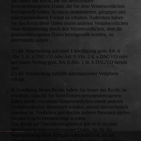
Sie haben das Recht, die Sie betreffenden
personenbezogenen Daten, die Sie dem Verantwortlichen
bereitgestellt haben, in einem strukturierten, gängigen und
maschinenlesbaren Format zu erhalten. Außerdem haben
Sie das Recht diese Daten einem anderen Verantwortlichen
ohne Behinderung durch den Verantwortlichen, dem die
personenbezogenen Daten bereitgestellt wurden, zu
übermitteln, sofern
(1) die Verarbeitung auf einer Einwilligung gem. Art. 6
Abs. 1 lit. a DSGVO oder Art. 9 Abs. 2 it. a DSGVO oder
auf einem Vertrag gem. Art. 6 Abs. 1 lit. b DSGVO beruht
und
(2) die Verarbeitung mithilfe automatisierter Verfahren
erfolgt.
In Ausübung dieses Rechts haben Sie ferner das Recht, zu
erwirken, dass die Sie betreffenden personenbezogenen
Daten direkt von einem Verantwortlichen einem anderen
Verantwortlichen übermittelt werden, soweit dies technisch
machbar ist. Freiheiten und Rechte anderer Personen dürfen
hierdurch nicht beeinträchtigt werden.
Das Recht auf Datenübertragbarkeit gilt nicht für eine
Verarbeitung personenbezogener Daten, die für die
Wahrnehmung einer Aufgabe erforderlich ist, die im
öffentlichen Interesse liegt oder in Ausübung öffentlicher