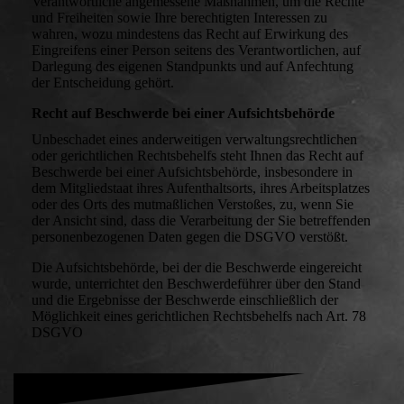
Verantwortliche angemessene Maßnahmen, um die Rechte
und Freiheiten sowie Ihre berechtigten Interessen zu
wahren, wozu mindestens das Recht auf Erwirkung des
Eingreifens einer Person seitens des Verantwortlichen, auf
Darlegung des eigenen Standpunkts und auf Anfechtung
der Entscheidung gehört.
Recht auf Beschwerde bei einer Aufsichtsbehörde
Unbeschadet eines anderweitigen verwaltungsrechtlichen
oder gerichtlichen Rechtsbehelfs steht Ihnen das Recht auf
Beschwerde bei einer Aufsichtsbehörde, insbesondere in
dem Mitgliedstaat ihres Aufenthaltsorts, ihres Arbeitsplatzes
oder des Orts des mutmaßlichen Verstoßes, zu, wenn Sie
der Ansicht sind, dass die Verarbeitung der Sie betreffenden
personenbezogenen Daten gegen die DSGVO verstößt.
Die Aufsichtsbehörde, bei der die Beschwerde eingereicht
wurde, unterrichtet den Beschwerdeführer über den Stand
und die Ergebnisse der Beschwerde einschließlich der
Möglichkeit eines gerichtlichen Rechtsbehelfs nach Art. 78
DSGVO