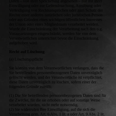
Daten – von ihrer Speicherung abgesehen – nur mit Ihrer
Einwilligung oder zur Geltendmachung, Ausübung oder
Verteidigung von Rechtsansprüchen oder zum Schutz der
Rechte einer anderen natürlichen oder juristischen Person
oder aus Gründen eines wichtigen öffentlichen Interesses
der Union oder eines Mitgliedstaats verarbeitet werden.
Wurde die Einschränkung der Verarbeitung nach den o.g.
Voraussetzungen eingeschränkt, werden Sie von dem
Verantwortlichen unterrichtet bevor die Einschränkung
aufgehoben wird.
Recht auf Löschung
(a) Löschungspflicht
Sie können von dem Verantwortlichen verlangen, dass die
Sie betreffenden personenbezogenen Daten unverzüglich
gelöscht werden, und der Verantwortliche ist verpflichtet,
diese Daten unverzüglich zu löschen, sofern einer der
folgenden Gründe zutrifft:
(1) Die Sie betreffenden personenbezogenen Daten sind für
die Zwecke, für die sie erhoben oder auf sonstige Weise
verarbeitet wurden, nicht mehr notwendig.
(2) Sie widerrufen Ihre Einwilligung, auf die sich die
Verarbeitung gem. Art. 6 Abs. 1 lit. a oder Art. 9 Abs. 2 lit.