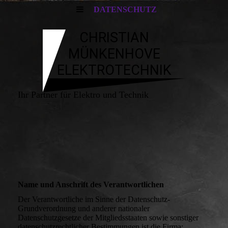
DATENSCHUTZ
CHRISTIAN
MÜNKENHOVE
ELEKTROTECHNIK
Ihr Partner für Elektro und Technik
Name und Anschrift des Verantwortlichen
Der Verantwortliche im Sinne der Datenschutz-
Grundverordnung und anderer nationaler
Datenschutzgesetze der Mitgliedsstaaten sowie sonstiger
datenschutzrechtlicher Bestimmungen ist die Firma: