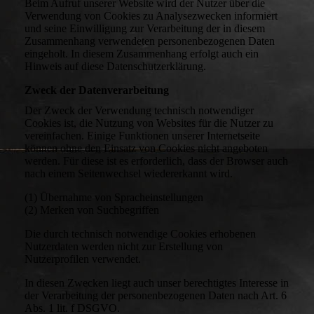
Beim Aufruf unserer Website wird der Nutzer über die
Verwendung von Cookies zu Analysezwecken informiert
und seine Einwilligung zur Verarbeitung der in diesem
Zusammenhang verwendeten personenbezogenen Daten
eingeholt. In diesem Zusammenhang erfolgt auch ein
Hinweis auf diese Datenschutzerklärung.
Zweck der Datenverarbeitung
Der Zweck der Verwendung technisch notwendiger
Cookies ist, die Nutzung von Websites für die Nutzer zu
vereinfachen. Einige Funktionen unserer Internetseite
können ohne den Einsatz von Cookies nicht angeboten
werden. Für diese ist es erforderlich, dass der Browser auch
nach einem Seitenwechsel wiedererkannt wird.
(1) Übernahme von Spracheinstellungen
(2) Merken von Suchbegriffen
Die durch technisch notwendige Cookies erhobenen
Nutzerdaten werden nicht zur Erstellung von
Nutzerprofilen verwendet.
In diesen Zwecken liegt auch unser berechtigtes Interesse in
der Verarbeitung der personenbezogenen Daten nach Art. 6
Abs. 1 lit. f DSGVO.