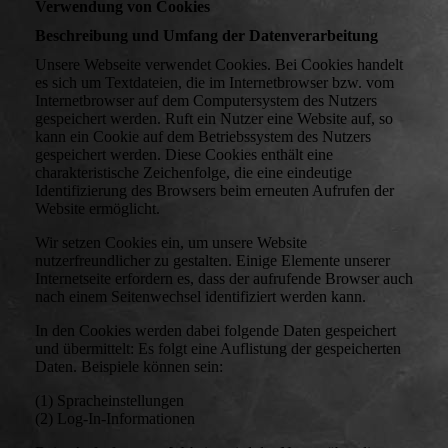
Verwendung von Cookies
Beschreibung und Umfang der Datenverarbeitung
Unsere Webseite verwendet Cookies. Bei Cookies handelt
es sich um Textdateien, die im Internetbrowser bzw. vom
Internetbrowser auf dem Computersystem des Nutzers
gespeichert werden. Ruft ein Nutzer eine Website auf, so
kann ein Cookie auf dem Betriebssystem des Nutzers
gespeichert werden. Diese Cookies enthält eine
charakteristische Zeichenfolge, die eine eindeutige
Identifizierung des Browsers beim erneuten Aufrufen der
Website ermöglicht.
Wir setzen Cookies ein, um unsere Website
nutzerfreundlicher zu gestalten. Einige Elemente unserer
Internetseite erfordern es, dass der aufrufende Browser auch
nach einem Seitenwechsel identifiziert werden kann.
In den Cookies werden dabei folgende Daten gespeichert
und übermittelt: Es folgt eine Auflistung der gespeicherten
Daten. Beispiele können sein:
(1) Spracheinstellungen
(2) Log-In-Informationen