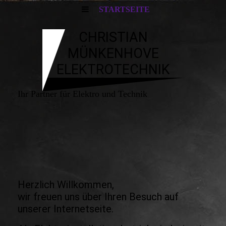
STARTSEITE
CHRISTIAN
MÜNKENHOVE
ELEKTROTECHNIK
Ihr Partner für Elektro und Technik
Herzlich Willkommen,
wir freuen uns über Ihren Besuch auf
unserer Internetseite.