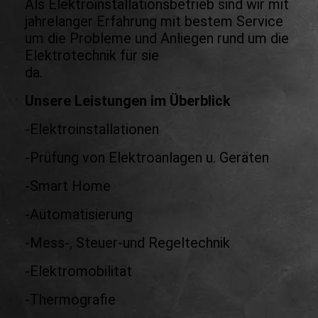
Als Elektroinstallationsbetrieb sind wir mit
jahrelanger Erfahrung mit bestem Service
um die Probleme und Anliegen rund um die
Elektrotechnik für sie
da
Unsere Leistungen im Überblick
-Elektroinstallationen
-Prüfung von Elektroanlagen u. Geräten
-Smart Home
-Automatisierung
-Mess-, Steuer-und Regeltechnik
-Elektromobilität
-Thermografie