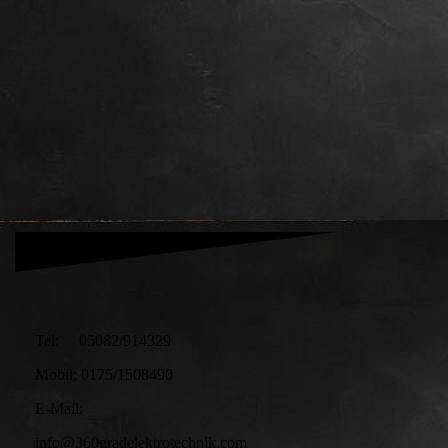
Tel: 05082/914329
Mobil: 0175/1508490
E-Mail:
info@360gradelektrotechnik.com