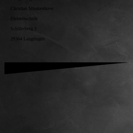
Christian Münkenhove
Elektrotechnik
Schillerberg 3
29364 Langlingen